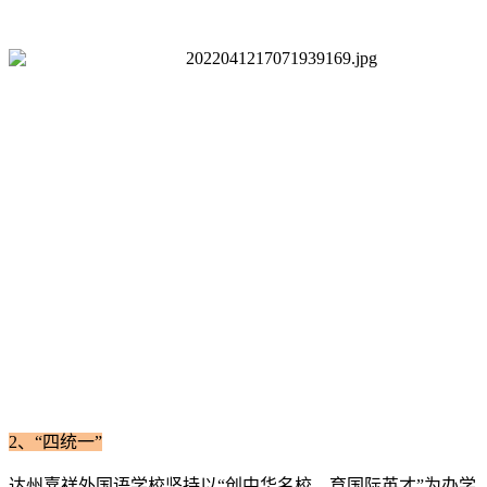
2、
“四统一”
达州嘉祥外国语学校坚持以“创中华名校，育国际英才”为办学