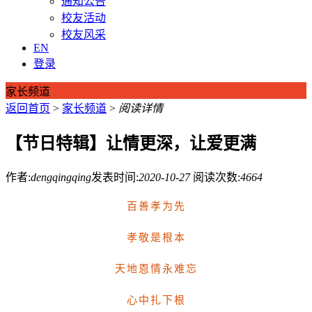
通知公告
校友活动
校友风采
EN
登录
家长频道
返回首页
>
家长频道
>
阅读详情
【节日特辑】让情更深，让爱更满
作者:
dengqingqing
发表时间:
2020-10-27
阅读次数:
4664
百善孝为先
孝敬是根本
天地恩情永难忘
心中扎下根