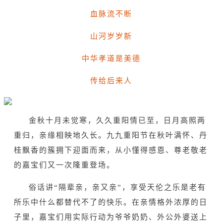
血脉流不断
山河岁岁新
中华孝道是美德
传给后来人
金秋十月未觉寒，久久重阳情已至，日月高照两
重归，亲缘相映地久长。九九重阳节在秋叶满怀、丹
桂飘香的簇拥下迎面而来，从小懂得感恩、尊老敬老
的嘉宝们又一次隆重登场。
俗话讲“隔辈亲，亲又亲”，享受天伦之乐是老有
所乐中什么都替代不了的快乐。在亲情格外浓厚的日
子里，嘉宝们用实际行动为爷爷奶奶、外公外婆送上